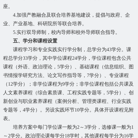
座。
4.加强产教融合及联合培养基地建设，提倡与政府、企
业、产业基地、科研院所等联合培养。
5.实行双导师制，校内导师和校外导师联合指导。
五、学分和课程设置
课程学习和专业实践实行学分制，总学分为
4
3
学分。课
程总学分
3
3
学分，其中学位课程
24学分，学位课程包含公共
课程（外语、政治理论，5学分）、基础课程（信息组织、图
书情报学研究方法、论文写作指导等，7学分）、专业课程
（12学分）；非学位课程为
9
学分；非学位课程包括公共课及
人文素养课程（综合素质课
、工程实践专题
等，
5
学分）、创
新创业与职业素养课程（案例分析、管理类课程
、行业实践
专题
等，
4学分）。另设实践环节10学分。具体开设课程见附
表。
培养方案中每门学位课一般为
2～3学分，选修课一般为1
～2学分。政治理论课每学分18学时，其他课程每学分为16学