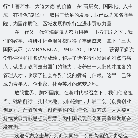
行“上善若水、大道大德”的价值，在“高层次、国际化、入主
流、有特色”路径中，取得了长足的发展，业已成为知名商学
院，为国家腾飞、区域发展和水行业进步贡献力量。
在一代又一代河海商院人努力拼搏、开拓进取之下，我
们的教学、科研和社会服务都取得了丰硕成果，拿下了三大
国际认证（
AMBA&BGA、PMI-GAC、IPMP），获得了多次
学科评估和排名优异成绩，解决了诸多行业发展的难点与痛
点，做强了教育走出国门的能力，培养出一大批德才兼备的
管理人才，收获了社会各界广泛的赞誉与信赖。这里，已经
成为青年人、企业家、社会英才的筑梦之地。
放眼世界、胸怀国家。在新时代感召之下，我们使命担
当、砥砺前行，扎根大地、协同创新，开展三创（创新创业
创意）、产教融合，创造学科的新理论、新方法，为人类可
持续发展贡献思想与智慧，为中国式现代化和高质量发展奋
发有为。
欢迎有志之士与河海商院同行，
以更高远的历史站位、