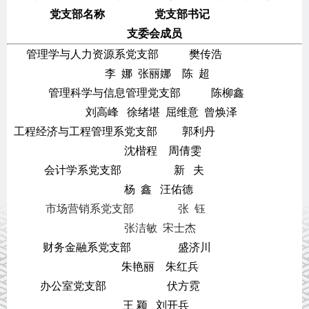
党支部名称 党支部书记
支委会成员
管理学与人力资源系党支部
樊传浩
李 娜 张丽娜 陈 超
管理科学与信息管理党支部 陈柳鑫
刘高峰 徐绪堪 屈维意 曾焕泽
工程经济与工程管理系党支部 郭利丹
沈楷程 周倩雯
会计学系党支部 新 夫
杨 鑫 汪佑德
市场营销系党支部
张
钰
张洁敏
宋士杰
财务金融系党支部 盛济川
朱艳丽 朱红兵
办公室党支部
伏方霓
王 颖 刘开兵