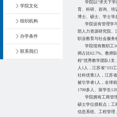
学院以
“求天下
学院文化
育、科研、咨询、培
博士、硕士、学士等
组织机构
学院设有管理学
部人力资源研究院、
办学条件
职业教育与社会服务
学院现有教职工
1
联系我们
师占比
62.7%
。教师队
程”优秀教学团队1
人1人，江苏省“33
社科优青2人，江苏
被引学者
1人，全球前
1700
多人、留学生
12
学院拥有工商管
硕士学位授权点；工
信息系统、工程管理