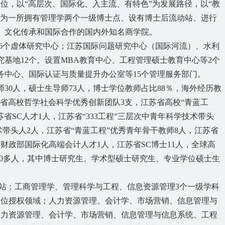
定位，以“高层次、国际化、入主流、有特色”为发展路径，以“教
成为一所拥有管理学两个一级博士点、设有博士后流动站、进行
、文化传承和国际合作的国内外知名商学院。
6
个虚体研究中心；江苏国际问题研究中心（国际河流）、水利
究基地
12
个。设置
MBA
教育中心、工程管理硕士教育中心等
2
个
务中心、国际认证与质量提升办公室等
15
个管理服务部门。
师
30
人，硕士生导师
73
人，博士学位教师占比
88
％，海外经历教
苏省高校哲学社会科学优秀创新团队3支，江苏省高校“青蓝工
苏省
SC人才1人，江苏省“333工程”三层次中青年科学技术带头
术带头人2人，江苏省“青蓝工程”优秀青年骨干教师8人，江苏省
，财政部国际化高端会计人才
1人，江苏省SC博士
11
人，全球高
0
多人，其中博士研究生、学术型硕士研究生、专业学位硕士生
动站；工商管理学、管理科学与工程
、
信息资源管理
3
个一级学科
学位授权领域；人力资源管理、会计学、市场营销、信息管理与
人力资源管理、会计学、市场营销、信息管理与信息系统、工程