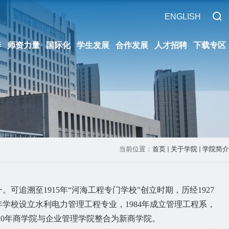
ENGLISH
养
师资力量
国际化
学生发展
合作发展
人才招聘
下载专区
当前位置：
首页
关于学院
学院简介
一。可追溯至
1915
年“河海工程专门学校”创立时期，历经
1927
年学校设立水利电力管理工程专业，
1984
年成立管理工程系，
20
年商学院与企业管理学院整合为新商学院。