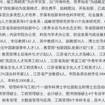
学问，做工商精英”为办学宗旨，以“河海特色、世界知名”为战略
训”四轮驱动为发展模式，师生携手、励精图治、开拓创新，已
多层次多类型人才培养，开展有创新有特色科学研究、社会服务
与人力资源系等
6
个业务系；战略管理研究所等
15
个实体研究所、
江苏省高校协同创新中心（世界水谷与水生态文明）等省部级研
机构；内设学院办公室、科技与学术办公室、职业发展与就业服
60
人，专任教师
142
人，其中教授
35
人、副教授
56
人，博士生导
伍中国家级青年人才1人，
教育部
“创新团队发展计划”1支，江
支；教育部博士后海外引才计划2人，江苏省六大人才高峰
2
人，江
3工程”高层次人才培养工程
14
人，江苏省高校
“青蓝工程”中青年学
省紫金文化人才工程优青
4
人，江苏省紫金文化人才工程英才
2
人
2%顶尖科学家2人
，
江苏省产业教授
4人。
学院各类在校学生
390
0
人、本科生
2000
多人。
理学、管理科学与工程
2个一级学科博士学位授权点和博士后流
商管理硕士、工程管理硕士、会计硕士、图书情报硕士
4个专业
、财务管理、大数据管理与应用
、
工商管理
8
个本科专业，其中