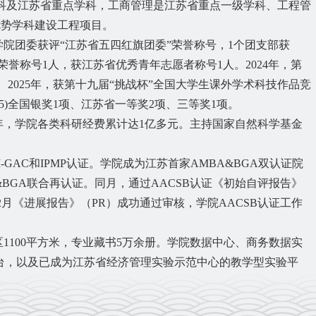
科及江苏省重点学科，工商管理是江苏省重点一级学科、工程管
优势学科建设工程项目。
学院团委获评“江苏省五四红旗团委”荣誉称号，
1
个团支部获
荣誉称号
1
人，获江苏省优秀青年志愿者称号
1
人。
2024
年，第
。2025年，获
第十九届
“挑战杯”全国大学生课外学术科技作品竞
025)全国银奖1项、江苏省一等奖2项、三等奖1项。
年，学院各类科研经费累计达1亿多元。主持国家自然科学基金
。
I-GAC
和
IPMP
认证。学院成为江苏首家
AMBA&BGA
双认证院
&BGA
联合再认证。同月，通过
AACSB
认证《初始自评报告》
2月《进展报告》（PR）成功通过审核，学院AACSB认证工作
区
1100
平方米，专业藏书
5
万余册。学院数据中心、商务数据实
台，以及已成为江苏省经济管理实验示范中心的教学型实验平