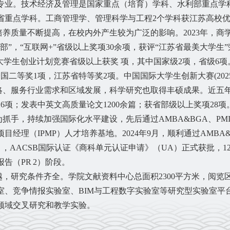
专业。技术经济及管理是国家重点（培育）学科、水利部重点学
省重点学科。工商管理学、管理科学与工程
2个学科获江苏高校
培养质量不断提高，在校内外产生较为广泛的影响。
2023
年，商
部”，“互联网
+
”省级以上奖项
30
余项，获评“江苏省最美大学生”
大学生创业计划竞赛省级以上获奖 项，其中国家级
2
项，省级
6
项
国二等奖1项，江苏省特等奖2项
。
中国国际大学生创新大赛
(2
略、服务行业需求和区域发展，科学研究也取得丰硕成果。近五
26项；发表中英文高质量论文1200余篇；获省部级以上奖项28项
为抓手，持续加强国际化水平建设，先后通过
AMBA&BGA
、
PM
项目经理（
IPMP
）人才培养基地。
2024
年
9
月，顺利通过
AMBA
月，
AACSB国际认证《商科单元认证申请》（UA）正式获批，1
告（PR 2）阶段。
越，研究条件齐全。学院文献资料中心总面积
2300
平方米，阅览
室、竞争情报实验室、
BIM
与工程数字实验室等研究型实验室平
领域交叉研究和教学实验。