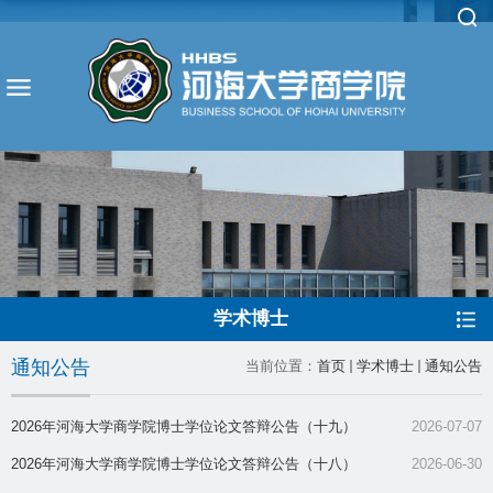
学术博士
通知公告
当前位置：
首页
学术博士
通知公告
2026年河海大学商学院博士学位论文答辩公告（十九）
2026-07-07
2026年河海大学商学院博士学位论文答辩公告（十八）
2026-06-30