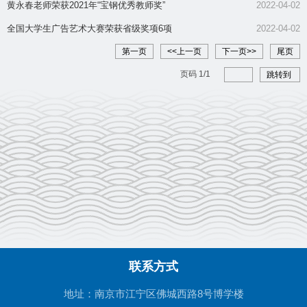
知
黄永春老师荣获2021年“宝钢优秀教师奖”
2022-04-02
全国大学生广告艺术大赛荣获省级奖项6项
2022-04-02
第一页
<<上一页
下一页>>
尾页
页码
1
/
1
跳转到
联系方式
地址：南京市江宁区佛城西路8号博学楼