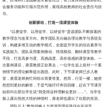
家、区域和行业战略需求紧密结合，努力发挥高校教师的社
会服务功能和引领示范作用，展现高校教师的社会责任与担
当。
创新驱动，打造一流课堂体验
“以赛促学、以用促学、以研促学”是该团队不断探索的
教学理念与改革方向。教学团队充分融合理论教学与系统实
训，构建多维互动的教学模式，全面提升学生的综合素养与
实践能力。团队采用案例驱动、情境模拟、翻转课堂等教学
手段，打造高参与度、高挑战度、高价值感的课堂体验。
一
次
案例
课后，唐震教授正欲离去，一位学生追上前
对一个案
例情节的理论解释
提出
困惑
。此时，下节课老师已步入教
室，唐震老师匆忙间给出简要答复。然而，行至一楼，她突
然想到更好的解答，于是气喘吁吁奔回四楼，赶在下节课开
始前叫出那位学生说
“我觉得这样理解会更好
……
”。当学生
脸上露出恍然大悟的神情时，唐老师也露出了欣慰的笑容。
团队引入
“
数智战略人力资源管理实践综合实训平