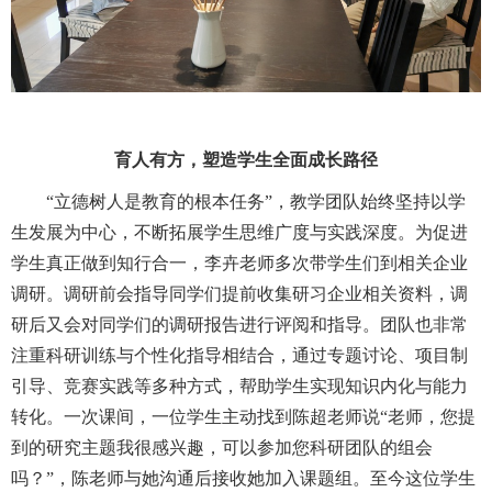
育人有方，塑造学生全面成长路径
“立德树人是教育的根本任务”，教学团队始终坚持以学
生发展为中心，不断拓展学生思维广度与实践深度。
为促进
学生
真正做到知行合一
，
李卉老师
多次
带学
生们到相
关企业
调研。调研前会指导同学们提前收集研习企业相关资料，调
研
后又
会对同学们的调研报告进行评阅
和指导。
团队
也非常
注重科研训练与个性化指导相结合，通过专题讨论、项目制
引导、竞赛实践等多种方式，帮助学生实现知识内化与能力
转化。一次课间，一位学生主动找到陈超老师
说
“老师
，
您提
到的研究主题我很感兴趣，可以参加
您
科研团队的组会
吗？
”，陈老师
与
她沟通后
接收
她加入课题组。
至今
这位
学生