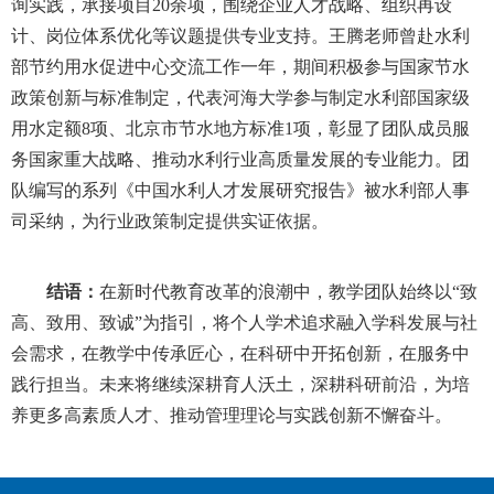
询实践，承接项目
20余项，围绕企业人才战略、组织再设
计、岗位体系优化等议题提供专业支持。王腾
老师
曾赴水利
部节约用水促进中心交流工作一年，期间积极参与国家节水
政策创新与标准制定
，
代表河海大学参与制定水利部国家级
用水定额
8项、北京市节水地方标准1项，彰显了团队成员服
务国家重大战略、推动水利行业高质量发展的
专业能力
。团
队
编写
的
系列
《中国水利人才发展研究报告》被水利部人事
司采纳，为行业政策制定提供实证依据。
结语：
在新时代教育改革的浪潮中，
教学团队始终以
“致
高、致用、致诚”为指引，将个人学术追求融入学科发展与社
会需求，在教学中传承匠心，在科研中开拓创新，在服务中
践行担当。未来将继续深耕育人沃土，深耕科研前沿，为培
养更多高素质人才、推动管理理论与实践创新不懈奋斗。